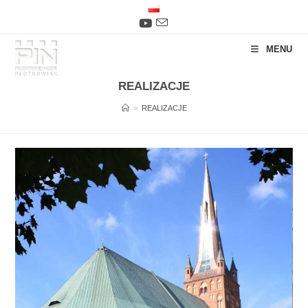
Skip
to
content
MENU
REALIZACJE
>
REALIZACJE