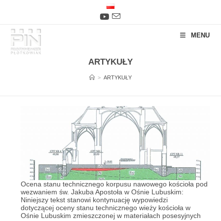
Skip
to
content
MENU
ARTYKUŁY
>
ARTYKUŁY
STAN KOŚCIOŁA ŚW. JAKUBA APOSTOŁA W
OŚNIE LUBUSKIM
Ocena stanu technicznego korpusu nawowego kościoła pod
wezwaniem św. Jakuba Apostoła w Ośnie Lubuskim:
Niniejszy tekst stanowi kontynuację wypowiedzi
dotyczącej oceny stanu technicznego wieży kościoła w
Ośnie Lubuskim zmieszczonej w materiałach posesyjnych