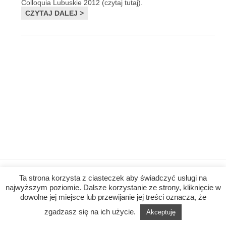
Colloquia Lubuskie 2012 (czytaj tutaj).
CZYTAJ DALEJ >
Ta strona korzysta z ciasteczek aby świadczyć usługi na
O NAS
|
ZAKRES USŁUG
|
REALIZACJE
|
ARTYKUŁY
|
KONTAK
najwyższym poziomie. Dalsze korzystanie ze strony, kliknięcie w
dowolne jej miejsce lub przewijanie jej treści oznacza, że
zgadzasz się na ich użycie.
Akceptuję