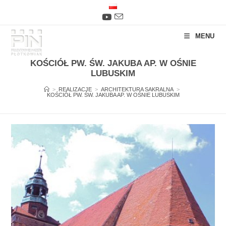
Skip
to
content
MENU
KOŚCIÓŁ PW. ŚW. JAKUBA AP. W OŚNIE
LUBUSKIM
>
REALIZACJE
>
ARCHITEKTURA SAKRALNA
>
KOŚCIÓŁ PW. ŚW. JAKUBA AP. W OŚNIE LUBUSKIM